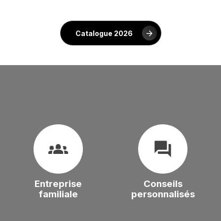
Catalogue 2026
groups_2
question_answer
Entreprise
Conseils
familiale
personnalisés