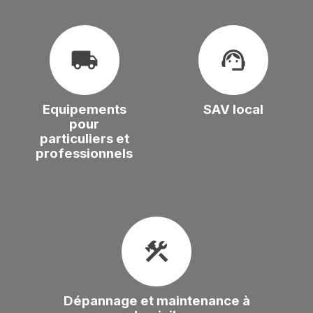
local_shipping
support_agent
Equipements
SAV local
pour
particuliers et
professionnels
construction
Dépannage et maintenance à