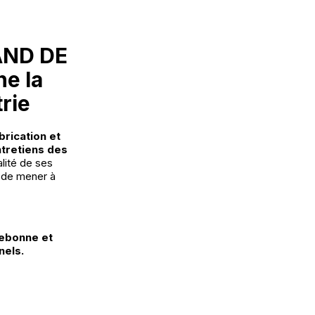
AND DE
e la
rie
brication et
ntretiens des
alité de ses
de mener à
lebonne et
nels.