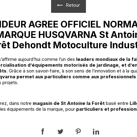
Retour
DEUR AGREE OFFICIEL NORM
MARQUE HUSQVARNA St Antoin
rêt Dehondt Motoculture Indust
’affirme aujourd’hui comme l’un des
leaders mondiaux de la fa
cialisation d’équipements motorisés de jardinage, et d’e
êts
. Grâce à son savoir-faire, à son sens de l’innovation et à la qu
qvarna
permet aux particuliers comme aux professionnels
s projets.
rez, dans notre
magasin de St Antoine la Forêt
basé entre
Lil
 les équipements de la marque, pour
particuliers et profession