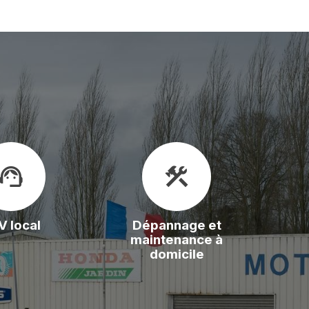
upport_agent
construction
V local
Dépannage et
maintenance à
domicile