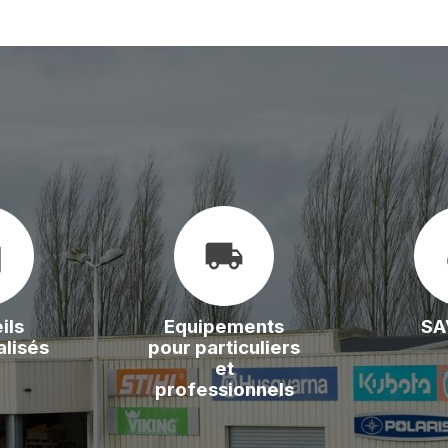
er
local_shipping
s
ils
Equipements
SA
lisés
pour particuliers
et
professionnels