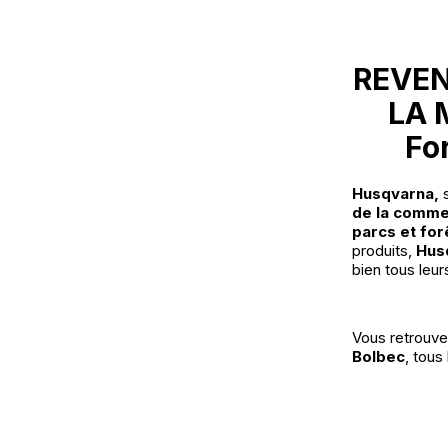
REVEN
LA 
Fo
Husqvarna
,
s
de la commer
parcs et for
produits,
Hus
bien tous leur
Vous retrouve
Bolbec
, tous