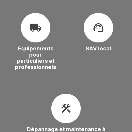
local_shipping
support_agent
Equipements
SAV local
pour
particuliers et
professionnels
construction
Dépannage et maintenance à