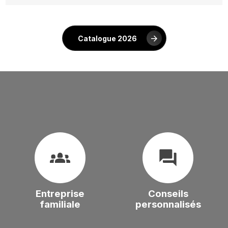
Catalogue 2026
groups_2
question_answer
Entreprise
Conseils
familiale
personnalisés