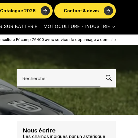
Catalogue 2026
Contact & devis
S SUR BATTERIE
MOTOCULTURE - INDUSTRIE
oculture Fécamp 76400 avec service de dépannage à domicile
Rechercher
Nous écrire
Les champs indiqués par un astérisque