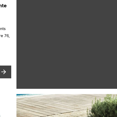
nte
ents
re 76,