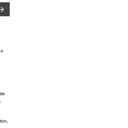
 à
 de
n
tion,