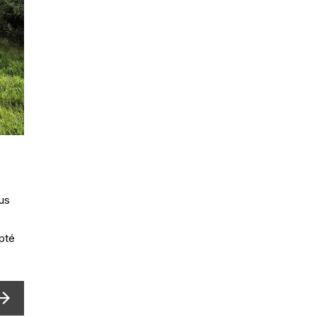
us
pté