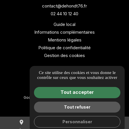
contact@dehondt76.fr
02 44 10 12 40
Guide local
Informations complémentaires
Mentions légales
Politique de confidentialité
Gestion des cookies
Ce site utilise des cookies et vous donne le
contrôle sur ceux que vous souhaitez activer
Tout accepter
Google Maps Embed est désactivé.
Autoriser
Tout refuser
Personnaliser
place
mail
call